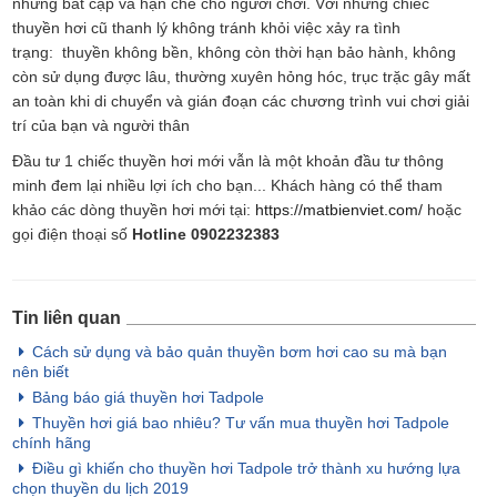
những bất cập và hạn chế cho người chơi. Với những chiếc
thuyền hơi cũ thanh lý không tránh khỏi việc xảy ra tình
trạng: thuyền không bền, không còn thời hạn bảo hành, không
còn sử dụng được lâu, thường xuyên hỏng hóc, trục trặc gây mất
an toàn khi di chuyển và gián đoạn các chương trình vui chơi giải
trí của bạn và người thân
Đầu tư 1 chiếc thuyền hơi mới vẫn là một khoản đầu tư thông
minh đem lại nhiều lợi ích cho bạn... Khách hàng có thể tham
khảo các dòng thuyền hơi mới tại:
https://matbienviet.com/
hoặc
gọi điện thoại số
Hotline 0902232383
Tin liên quan
Cách sử dụng và bảo quản thuyền bơm hơi cao su mà bạn
nên biết
Bảng báo giá thuyền hơi Tadpole
Thuyền hơi giá bao nhiêu? Tư vấn mua thuyền hơi Tadpole
chính hãng
Điều gì khiến cho thuyền hơi Tadpole trở thành xu hướng lựa
chọn thuyền du lịch 2019