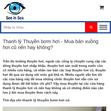
Thanh lý Thuyền bơm hơi - Mua bán xuồng
hơi cũ nên hay không?
Trên thị trường thuyền hơi, ngoài các công ty chuyên cung cấp các
dòng thuyền hơi nhập khẩu, thuyền hơi sản xuất trong nước còn
có nhiều cửa hàng, cá nhân rao bán các loại thuyền hơi cũ, thuyền
hơi đã qua sử dụng với mức giá khá rẻ. Nhiều người vẫn tìm tới
các cửa hàng này để mua những chiếc thuyền hơi vẫn còn sử
dụng được để tiết kiệm chi phí? Vậy mua thuyền tại các cửa hàng
thanh lý thuyền hơi cũ nên hay không và có những điểm nào cần
lưu ý khi mua thuyền theo cách này.
Tìm địa chỉ thanh lý thuyền bơm hơi cũ