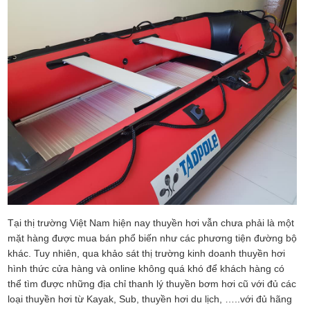
Tại thị trường Việt Nam hiện nay thuyền hơi vẫn chưa phải là một
mặt hàng được mua bán phổ biến như các phương tiện đường bộ
khác. Tuy nhiên, qua khảo sát thị trường kinh doanh thuyền hơi
hình thức cửa hàng và online không quá khó để khách hàng có
thể tìm được những địa chỉ thanh lý thuyền bơm hơi cũ với đủ các
loại thuyền hơi từ Kayak, Sub, thuyền hơi du lịch, …..với đủ hãng