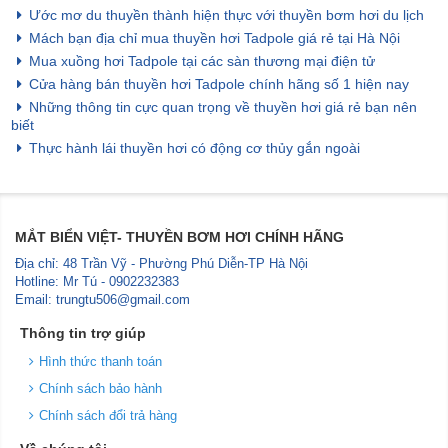
Ước mơ du thuyền thành hiện thực với thuyền bơm hơi du lịch
Mách bạn địa chỉ mua thuyền hơi Tadpole giá rẻ tại Hà Nội
Mua xuồng hơi Tadpole tại các sàn thương mại điện tử
Cửa hàng bán thuyền hơi Tadpole chính hãng số 1 hiện nay
Những thông tin cực quan trọng về thuyền hơi giá rẻ bạn nên
biết
Thực hành lái thuyền hơi có động cơ thủy gắn ngoài
MẮT BIỂN VIỆT- THUYỀN BƠM HƠI CHÍNH HÃNG
Địa chỉ: 48 Trần Vỹ - Phường Phú Diễn-TP Hà Nội
Hotline: Mr Tú - 0902232383
Email: trungtu506@gmail.com
Thông tin trợ giúp
Hình thức thanh toán
Chính sách bảo hành
Chính sách đổi trả hàng