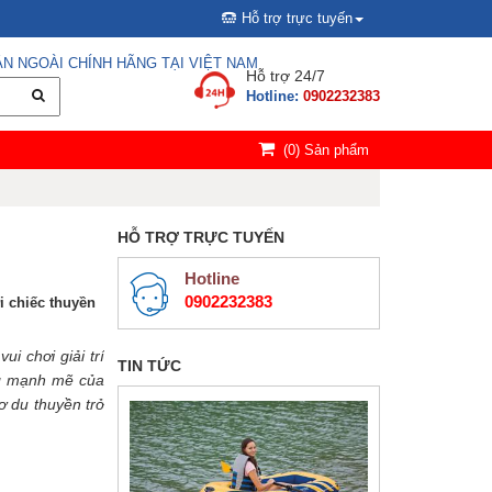
Hỗ trợ trực tuyến
N NGOÀI CHÍNH HÃNG TẠI VIỆT NAM
Hỗ trợ 24/7
Hotline:
0902232383
(
0
) Sản phẩm
HỖ TRỢ TRỰC TUYẾN
Hotline
0902232383
i chiếc thuyền
i chơi giải trí
TIN TỨC
ng mạnh mẽ của
ơ du thuyền trở