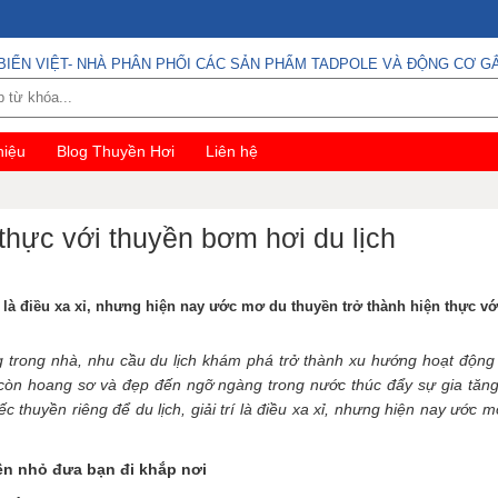
BIỂN VIỆT- NHÀ PHÂN PHỐI CÁC SẢN PHẨM TADPOLE VÀ ĐỘNG CƠ GẮ
hiệu
Blog Thuyền Hơi
Liên hệ
hực với thuyền bơm hơi du lịch
rí là điều xa xỉ, nhưng hiện nay ước mơ du thuyền trở thành hiện thực vớ
 trong nhà, nhu cầu du lịch khám phá trở thành xu hướng hoạt động vu
g còn hoang sơ và đẹp đến ngỡ ngàng trong nước thúc đẩy sự gia tă
 thuyền riêng để du lịch, giải trí là điều xa xỉ, nhưng hiện nay ước m
ền nhỏ đưa bạn đi khắp nơi