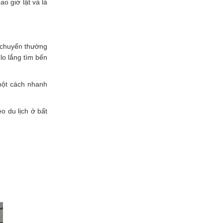
o giờ lật và là
i chuyển thường
lo lắng tìm bến
một cách nhanh
 du lịch ở bất