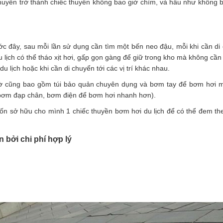
thuyền trở thành chiếc thuyền không bao giờ chìm, và hầu như không ba
ớc đây, sau mỗi lần sử dụng cần tìm một bến neo đậu, mỗi khi cần d
 lịch có thể tháo xịt hơi, gấp gọn gàng để giữ trong kho mà không cần 
 lịch hoặc khi cần di chuyển tới các vị trí khác nhau.
iờ cũng bao gồm túi bảo quản chuyên dụng và bơm tay để bơm hơi 
ng bơm đạp chân, bơm điện để bơm hơi nhanh hơn).
 sở hữu cho mình 1 chiếc thuyền bơm hơi du lịch để có thể đem theo
 bởi chi phí hợp lý