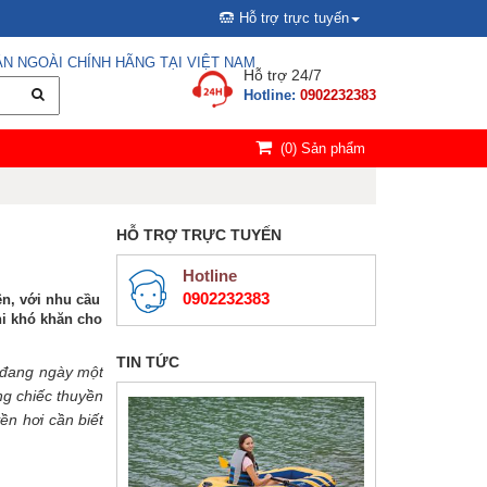
Hỗ trợ trực tuyến
N NGOÀI CHÍNH HÃNG TẠI VIỆT NAM
Hỗ trợ 24/7
Hotline:
0902232383
(
0
) Sản phẩm
HỖ TRỢ TRỰC TUYẾN
Hotline
0902232383
ên, với nhu cầu
hi khó khăn cho
TIN TỨC
 đang ngày một
ng chiếc thuyền
ền hơi cần biết