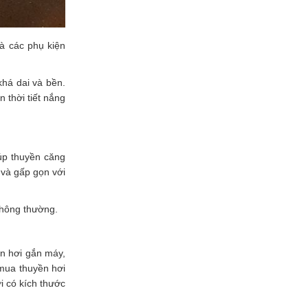
và các phụ kiện
há dai và bền.
 thời tiết nắng
úp thuyền căng
 và gấp gọn với
 thông thường.
n hơi gắn máy,
 mua thuyền hơi
i có kích thước