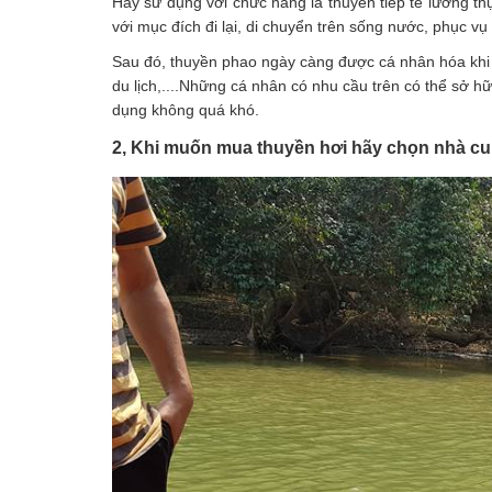
Hay sử dụng với chức năng là thuyền tiếp tế lương t
với mục đích đi lại, di chuyển trên sống nước, phục 
Sau đó, thuyền phao ngày càng được cá nhân hóa khi ứ
du lịch,....Những cá nhân có nhu cầu trên có thể sở h
dụng không quá khó.
2, Khi muốn mua thuyền hơi hãy chọn nhà cu