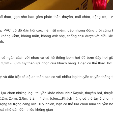
ế thể thao, gọn nhẹ bao gồm phân thân thuyền, mái chèo, động cơ,....
ợp PVC, có độ đàn hồi cao, nên rất mềm, dẻo nhưng đồng thời cũng k
kháng kiềm, kháng mặn, kháng axit nhẹ, chống chịu được với điều kiện
nh.
 có ngăn cách với nhau và có hệ thống bơm hơi để bơm đầy hơi gi
ừ 2,2m - 5,6m tùy theo lựa chọn của khách hàng. Hoặc có thể tháo hơi
ợi và đặc biệt có độ an toàn cao so với nhiều loại thuyền truyền thống
 lựa chọn những loại thuyền khác nhau như Kayak, thuyền hơi, thuyề
2,2m, 2,4m, 2,8m, 3,2m, 4,8m, 5,5m,...Khách hàng có thể tùy ý chọn
ộng tải trọng càng lớn. Tuy nhiên, bạn có thể lựa chọn mua thuyền hơ
quá nhỏ dẫn đến thiếu không gian