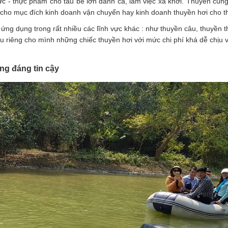
hực - thực phẩm cho tàu bé lớn đánh cá, làm việc xa khơi. Thuyền cũ
vụ cho mục đích kinh doanh vận chuyển hay kinh doanh thuyền hơi cho t
ng dụng trong rất nhiều các lĩnh vực khác : như thuyền câu, thuyền t
ữu riêng cho mình những chiếc thuyền hơi với mức chi phí khá dễ chịu 
ng đáng tin cậy