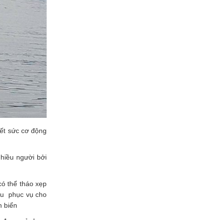
hết sức cơ động
hiều người bởi
có thể tháo xẹp
ầu phục vụ cho
n biển