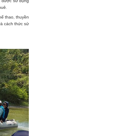
ng được sử dụng
huê.
hể thao, thuyền
và cách thức sử