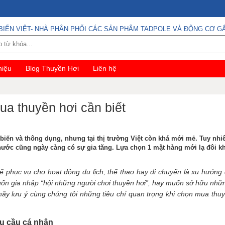
BIỂN VIỆT- NHÀ PHÂN PHỐI CÁC SẢN PHẨM TADPOLE VÀ ĐỘNG CƠ GẮ
hiệu
Blog Thuyền Hơi
Liên hệ
ua thuyền hơi cần biết
 biến và thông dụng, nhưng tại thị trường Việt còn khá mới mẻ. Tuy nhi
 nước cũng ngày càng có sự gia tăng. Lựa chọn 1 mặt hàng mới lạ đôi k
 phục vụ cho hoạt động du lịch, thể thao hay di chuyển là xu hướng
muốn gia nhập “hội những người chơi thuyền hơi”, hay muốn sở hữu nhữ
ãy lưu ý cùng chúng tôi những tiêu chí quan trọng khi chọn mua thuy
hu cầu cá nhân