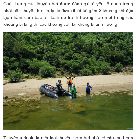
Chất lượng của thuyền hơi được đánh giá là yếu tố quan trọng
nhất nên
thuyền hơi Tadpole
được thiết kế gồm 3 khoang khí độc
lập nhằm đảm bảo an toàn để tránh trường hợp một trong các
khoang bị lủng thì các khoang còn lại không bị ảnh hưởng.
Thuyền tadpole là một loại thuyền bơm hơi nhỏ có cấu tạo hoàn