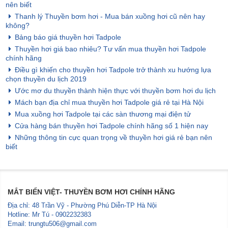
nên biết
Thanh lý Thuyền bơm hơi - Mua bán xuồng hơi cũ nên hay
không?
Bảng báo giá thuyền hơi Tadpole
Thuyền hơi giá bao nhiêu? Tư vấn mua thuyền hơi Tadpole
chính hãng
Điều gì khiến cho thuyền hơi Tadpole trở thành xu hướng lựa
chọn thuyền du lịch 2019
Ước mơ du thuyền thành hiện thực với thuyền bơm hơi du lịch
Mách bạn địa chỉ mua thuyền hơi Tadpole giá rẻ tại Hà Nội
Mua xuồng hơi Tadpole tại các sàn thương mại điện tử
Cửa hàng bán thuyền hơi Tadpole chính hãng số 1 hiện nay
Những thông tin cực quan trọng về thuyền hơi giá rẻ bạn nên
biết
MẮT BIỂN VIỆT- THUYỀN BƠM HƠI CHÍNH HÃNG
Địa chỉ: 48 Trần Vỹ - Phường Phú Diễn-TP Hà Nội
Hotline: Mr Tú - 0902232383
Email: trungtu506@gmail.com