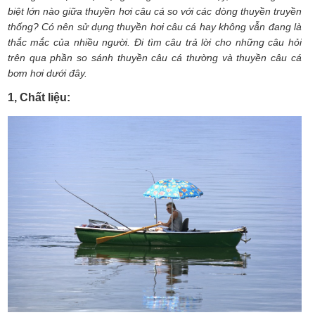
biệt lớn nào giữa thuyền hơi câu cá so với các dòng thuyền truyền
thống? Có nên sử dụng thuyền hơi câu cá hay không vẫn đang là
thắc mắc của nhiều người. Đi tìm câu trả lời cho những câu hỏi
trên qua phần so sánh thuyền câu cá thường và thuyền câu cá
bơm hơi dưới đây.
1, Chất liệu: