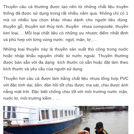
Thuyền câu cá thường được tạo nên từ những chất liệu truyền
thống đã được sử dụng trong rất nhiều năm qua. Không chỉ có 1
mà có nhiều lựa chọn khác nhau dành cho người tiêu dùng:
thuyền gỗ, thuyền sợi thủy tinh, thuyền nhựa composite, thuyền
kim loại, …Mỗi loại chất liệu có những ưu nhược điểm nhất định
và phù hợp với từng vùng nước: ngọt, mặn, lợ,....
Những loại thuyền này là thuyền sản xuất thủ công trong nước
hoặc nhập khẩu nguyên chiếc từ nước ngoài. Thuyền thường
được bán sẵn với đa dạng kích thước có sẵn hoặc đặt làm theo
kích thước và yêu cầu của người sử dụng.
Thuyền hơi câu cá được làm bằng chất liệu nhựa tổng hợp PVC
với đặc tính dai, bền, đàn hồi tốt chịu được ma sát, chịu được ánh
nắng mặt trời. Đặc biệt chống chịu tốt với môi trường nước mặn,
nước lợ, môi trường kiềm , ….