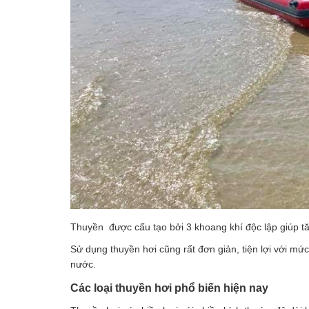
Thuyền được cấu tạo bởi 3 khoang khí độc lập giúp tă
Sử dụng thuyền hơi cũng rất đơn giản, tiện lợi với mứ
nước.
Các loại thuyền hơi phổ biến hiện nay