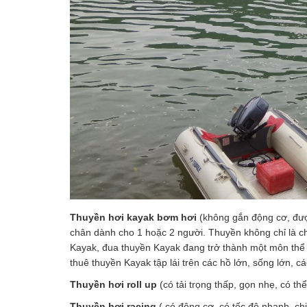
Thuyền hơi kayak bơm hơi
(không gắn động cơ, đượ
chân dành cho 1 hoặc 2 người. Thuyền không chỉ là ch
Kayak, đua thuyền Kayak đang trở thành một môn thể t
thuê thuyền Kayak tập lái trên các hồ lớn, sống lớn, c
Thuyền hơi roll up
(có tải trọng thấp, gọn nhẹ, có t
Thuyền hơi racing
( có động cơ, có tốc độ nhanh, ch