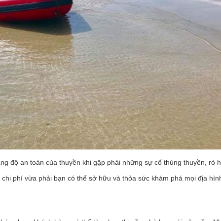
ng độ an toàn của thuyền khi gặp phải những sự cố thủng thuyền, rò h
c chi phí vừa phải bạn có thể sở hữu và thỏa sức khám phá mọi địa hìn