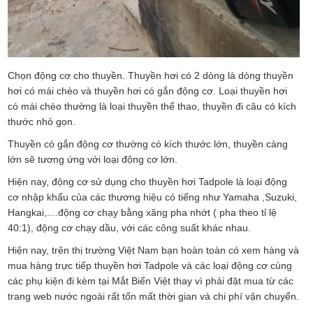
Chọn động cơ cho thuyền. Thuyền hơi có 2 dòng là dòng thuyền
hơi có mái chèo và thuyền hơi có gắn động cơ. Loại thuyền hơi
có mái chèo thường là loại thuyền thể thao, thuyền đi câu có kích
thước nhỏ gọn.
Thuyền có gắn động cơ thường có kích thước lớn, thuyền càng
lớn sẽ tương ứng với loại động cơ lớn.
Hiện nay, động cơ sử dụng cho thuyền hơi Tadpole là loại động
cơ nhập khẩu của các thương hiệu có tiếng như Yamaha ,Suzuki,
Hangkai,....động cơ chạy bằng xăng pha nhớt ( pha theo tỉ lệ
40:1), động cơ chạy dầu, với các công suất khác nhau.
Hiện nay, trên thị trường Việt Nam bạn hoàn toàn có xem hàng và
mua hàng trực tiếp thuyền hơi Tadpole và các loại động cơ cùng
các phụ kiện đi kèm tại Mắt Biển Việt thay vì phải đặt mua từ các
trang web nước ngoài rất tốn mất thời gian và chi phí vận chuyển.