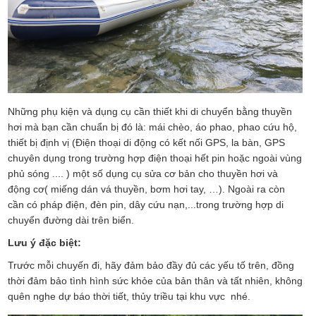
Những phụ kiện và dụng cụ cần thiết khi di chuyển bằng thuyền
hơi mà bạn cần chuẩn bị đó là: mái chèo, áo phao, phao cứu hộ,
thiết bị định vị (Điện thoại di động có kết nối GPS, la bàn, GPS
chuyên dụng trong trường hợp điện thoại hết pin hoặc ngoài vùng
phủ sóng .... ) một số dụng cụ sửa cơ bản cho thuyền hơi và
động cơ( miếng dán vá thuyền, bơm hơi tay, …). Ngoài ra còn
cần có pháp điện, đèn pin, dây cứu nạn,...trong trường hợp di
chuyển đường dài trên biển.
Lưu ý đặc biệt:
Trước mỗi chuyến đi, hãy đảm bảo đầy đủ các yếu tố trên, đồng
thời đảm bảo tình hình sức khỏe của bản thân và tất nhiên, không
quên nghe dự báo thời tiết, thủy triều tại khu vực nhé.