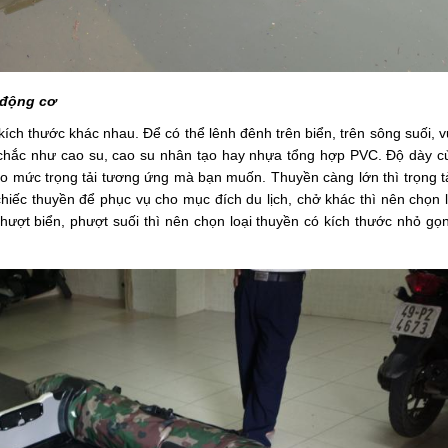
 động cơ
 kích thước khác nhau. Để có thể lênh đênh trên biển, trên sông suối, v
n chắc như cao su, cao su nhân tạo hay nhựa tổng hợp PVC. Độ dày củ
o mức trọng tải tương ứng mà bạn muốn. Thuyền càng lớn thì trọng tả
ếc thuyền để phục vụ cho mục đích du lịch, chở khác thì nên chọn lo
ượt biển, phượt suối thì nên chọn loại thuyền có kích thước nhỏ gọn