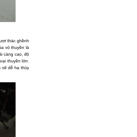
ượt thác ghềnh 
a vỏ thuyền là 
i càng cao, độ 
ại thuyền lớn. 
 sẽ dễ hạ thủy 