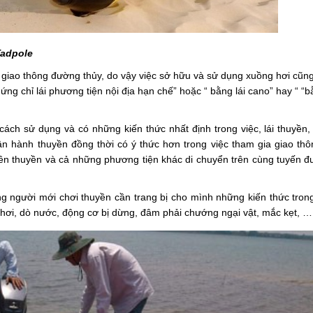
Tadpole
giao thông đường thủy, do vậy việc sở hữu và sử dụng xuồng hơi cũng 
ứng chỉ lái phương tiện nội địa hạn chế” hoặc “ bằng lái cano” hay “ “b
ách sử dụng và có những kiến thức nhất định trong việc, lái thuyền,
ận hành thuyền đồng thời có ý thức hơn trong việc tham gia giao thô
n thuyền và cả những phương tiện khác di chuyển trên cùng tuyến đư
 người mới chơi thuyền cần trang bị cho mình những kiến thức trong 
ò hơi, dò nước, động cơ bị dừng, đâm phải chướng ngại vật, mắc kẹt, …