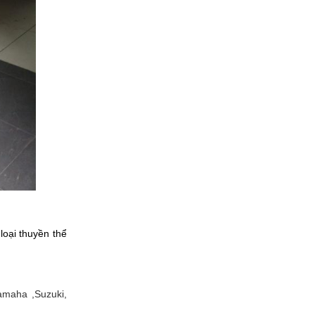
oại thuyền thể 
maha ,Suzuki, 