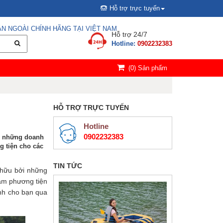
Hỗ trợ trực tuyến
N NGOÀI CHÍNH HÃNG TẠI VIỆT NAM
Hỗ trợ 24/7
Hotline:
0902232383
(
0
) Sản phẩm
HỖ TRỢ TRỰC TUYẾN
Hotline
0902232383
i những doanh
g tiện cho các
TIN TỨC
hữu bởi những 
àm phương tiện 
nh cho bạn qua 