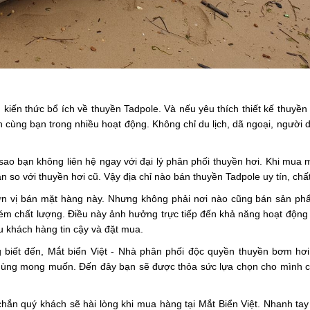
kiến thức bổ ích về thuyền Tadpole. Và nếu yêu thích thiết kế thuyền 
cùng bạn trong nhiều hoạt động. Không chỉ du lịch, dã ngoại, người 
 sao bạn không liên hệ ngay với đại lý phân phối thuyền hơi. Khi mua
 so với thuyền hơi cũ. Vậy địa chỉ nào bán thuyền Tadpole uy tín, chấ
u đơn vị bán mặt hàng này. Nhưng không phải nơi nào cũng bán sản p
kém chất lượng. Điều này ảnh hưởng trực tiếp đến khả năng hoạt động
ều khách hàng tin cậy và đặt mua.
 biết đến, Mắt biển Việt - Nhà phân phối độc quyền thuyền bơm hơi
i dùng mong muốn. Đến đây bạn sẽ được thỏa sức lựa chọn cho mình 
hắn quý khách sẽ hài lòng khi mua hàng tại Mắt Biển Việt. Nhanh ta