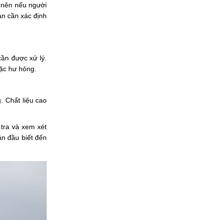
y nên nếu người
ạn cần xác định
ần được xử lý.
oặc hư hỏng.
 Chất liệu cao
 tra và xem xét
n đầu biết đến