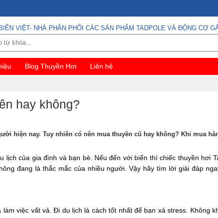
BIỂN VIỆT- NHÀ PHÂN PHỐI CÁC SẢN PHẨM TADPOLE VÀ ĐỘNG CƠ GẮ
hiệu
Blog Thuyền Hơi
Liên hệ
Nên hay không?
gười hiện nay. Tuy nhiên có nên mua thuyền cũ hay không? Khi mua hà
ịch của gia đình và bạn bè. Nếu đến với biển thì chiếc thuyền hơi T
ng đang là thắc mắc của nhiều người. Vậy hãy tìm lời giải đáp ngay
làm việc vất vả. Đi du lịch là cách tốt nhất để bạn xả stress. Không kh