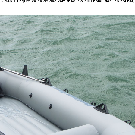
2 đến 10 người kể cả đồ đạc kèm theo. Sở hữu nhiều tiện ích nổi bật,