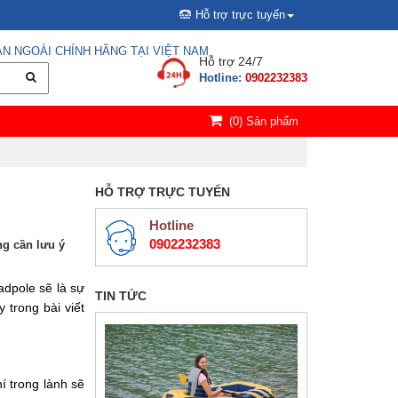
Hỗ trợ trực tuyến
N NGOÀI CHÍNH HÃNG TẠI VIỆT NAM
Hỗ trợ 24/7
Hotline:
0902232383
(
0
) Sản phẩm
HỖ TRỢ TRỰC TUYẾN
Hotline
0902232383
ng cần lưu ý
adpole sẽ là sự
TIN TỨC
 trong bài viết
í trong lành sẽ