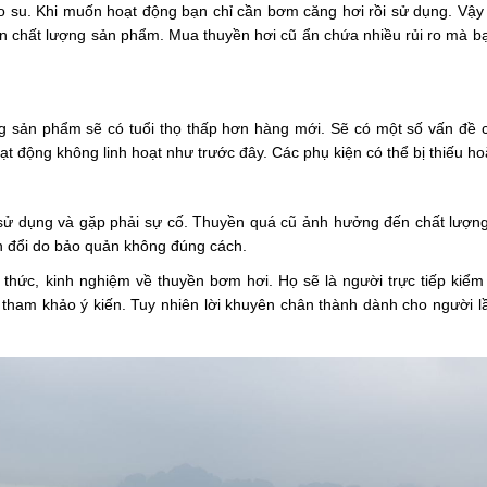
cao su. Khi muốn hoạt động bạn chỉ cần bơm căng hơi rồi sử dụng. Vậ
n chất lượng sản phẩm. Mua thuyền hơi cũ ẩn chứa nhiều rủi ro mà b
g sản phẩm sẽ có tuổi thọ thấp hơn hàng mới. Sẽ có một số vấn đề c
 động không linh hoạt như trước đây. Các phụ kiện có thể bị thiếu h
ử dụng và gặp phải sự cố. Thuyền quá cũ ảnh hưởng đến chất lượng.
ến đổi do bảo quản không đúng cách.
 thức, kinh nghiệm về thuyền bơm hơi. Họ sẽ là người trực tiếp kiểm
ham khảo ý kiến. Tuy nhiên lời khuyên chân thành dành cho người lầ