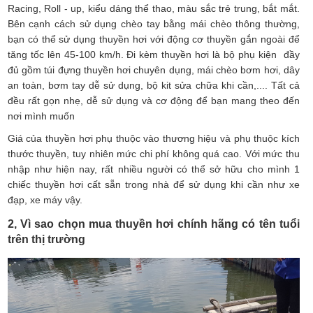
Racing, Roll - up, kiểu dáng thể thao, màu sắc trẻ trung, bắt mắt.
Bên cạnh cách sử dụng chèo tay bằng mái chèo thông thường,
bạn có thể sử dụng thuyền hơi với động cơ thuyền gắn ngoài để
tăng tốc lên 45-100 km/h. Đi kèm thuyền hơi là bộ phụ kiện đầy
đủ gồm túi đựng thuyền hơi chuyên dụng, mái chèo bơm hơi, dây
an toàn, bơm tay dễ sử dụng, bộ kit sửa chữa khi cần,.... Tất cả
đều rất gọn nhẹ, dễ sử dụng và cơ động để bạn mang theo đến
nơi mình muốn
Giá của thuyền hơi phụ thuộc vào thương hiệu và phụ thuộc kích
thước thuyền, tuy nhiên mức chi phí không quá cao. Với mức thu
nhập như hiện nay, rất nhiều người có thể sở hữu cho mình 1
chiếc thuyền hơi cất sẵn trong nhà để sử dụng khi cần như xe
đạp, xe máy vậy.
2, Vì sao chọn mua thuyền hơi chính hãng có tên tuổi
trên thị trường