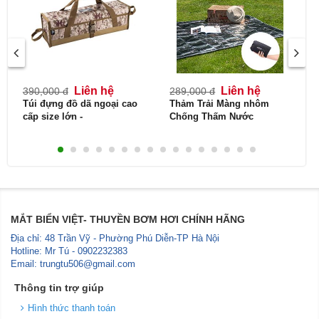
Liên hệ
Liên hệ
390,000 đ
289,000 đ
Túi đựng đồ dã ngoại cao
Thảm Trải Màng nhôm
cấp size lớn -
Chống Thấm Nước
Campingmoon B-160
Naturehike NH20FCD03
MẮT BIỂN VIỆT- THUYỀN BƠM HƠI CHÍNH HÃNG
Địa chỉ: 48 Trần Vỹ - Phường Phú Diễn-TP Hà Nội
Hotline: Mr Tú - 0902232383
Email: trungtu506@gmail.com
Thông tin trợ giúp
Hình thức thanh toán