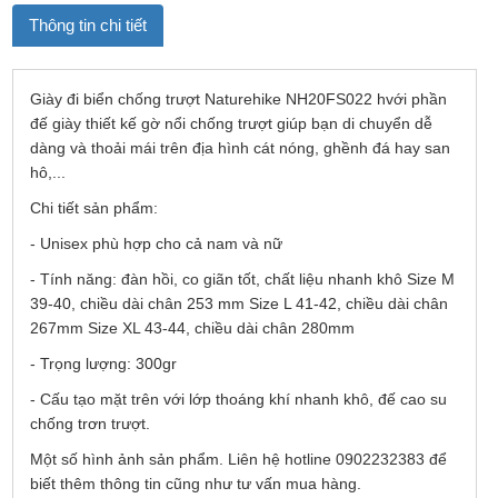
Thông tin chi tiết
Giày đi biển chống trượt Naturehike NH20FS022 hvới phần
đế giày thiết kế gờ nổi chống trượt giúp bạn di chuyển dễ
dàng và thoải mái trên địa hình cát nóng, ghềnh đá hay san
hô,...
Chi tiết sản phẩm:
- Unisex phù hợp cho cả nam và nữ
- Tính năng: đàn hồi, co giãn tốt, chất liệu nhanh khô Size M
39-40, chiều dài chân 253 mm Size L 41-42, chiều dài chân
267mm Size XL 43-44, chiều dài chân 280mm
- Trọng lượng: 300gr
- Cấu tạo mặt trên với lớp thoáng khí nhanh khô, đế cao su
chống trơn trượt.
Một số hình ảnh sản phẩm. Liên hệ hotline 0902232383 để
biết thêm thông tin cũng như tư vấn mua hàng.