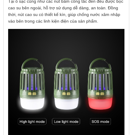
Tại ố sạc cũng như các nút bấm công tắc đèn đểu được bọc
cao su bên ngoài, hỗ trợ sử dụng dễ dàng, an toàn. Đồng
thời, nút cao su có thiết kế kín, giúp chống nước xâm nhập
vào bên trong các linh kiện điện của sản phẩm.