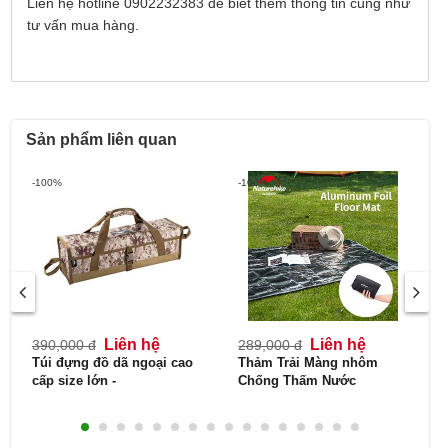
Liên hệ hotline 0902232383 để biết thêm thông tin cũng như
tư vấn mua hàng.
Sản phẩm liên quan
-100%
-100%
Liên hệ
Liên hệ
390,000 đ
289,000 đ
Túi đựng đồ dã ngoại cao
Thảm Trải Màng nhôm
cấp size lớn -
Chống Thấm Nước
Campingmoon B-160
Naturehike NH20FCD03