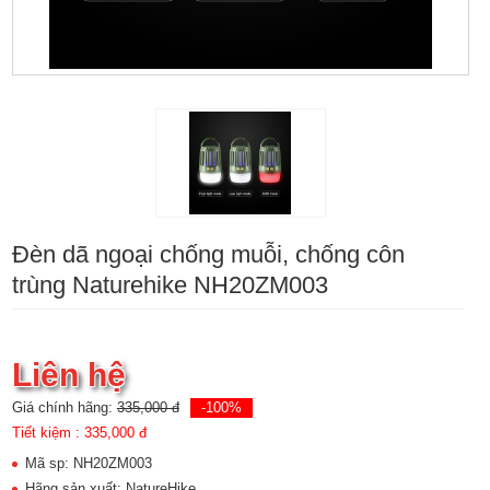
Đèn dã ngoại chống muỗi, chống côn
trùng Naturehike NH20ZM003
Liên hệ
Giá chính hãng:
335,000 đ
-100%
Tiết kiệm :
335,000 đ
Mã sp: NH20ZM003
Hãng sản xuất: NatureHike