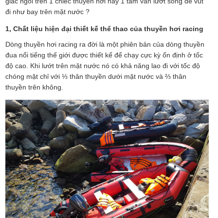
giác ngồi trên 1 chiếc thuyền hơi hay 1 tấm ván lướt sóng để vút
đi như bay trên mặt nước ?
1, Chất liệu hiện đại thiết kế thể thao của thuyền hơi racing
Dòng thuyền hơi racing ra đời là một phiên bản của dòng thuyền
đua nổi tiếng thế giới được thiết kế để chạy cực kỳ ổn định ở tốc
độ cao. Khi lướt trên mặt nước nó có khả năng lao đi với tốc độ
chóng mặt chỉ với ⅓ thân thuyền dưới mặt nước và ⅔ thân
thuyền trên không.