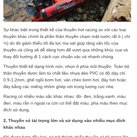
Sự khác biệt trong thiết kế của thuyền hơi racing so với các loại
thuyền khác chính là phần thân thuyền chạm mặt nước rất ít ( chỉ
⅓) do đó giảm thiểu tối đa lực ma sát giúp tăng vận tốc của
thuyền và cũng sẽ dễ dàng hơn để vượt qua những khúc cua và
thay đổi hướng đi 1 cách cực chuẩn xác và nhanh chóng.
Thuyền thiết kế dạng hình nón, nhọn ở phía mũi thuyền. Toàn bộ
thân thuyền được làm từ chất liệu nhựa dẻo PVC có độ dày chỉ
0.9-1,2mm, ghế ngồi bơm hơi, ván chèo bơm hơi, đáy hơi hoặc
đáy bằng các miếng nhôm ghép với trọng lượng cực nhẹ.
Racing có nhiều màu sắc khác nhau: đỏ- đen, trắng-xanh, màu
đen, màu rằn ri ngoài ra còn có thể đặt màu, pha màu theo mục
đích sử dụng.
2, Thuyền có tải trọng lớn và sử dụng vào nhiều mục đích
khác nhau
Khi được bơm đầy hơi, nó trở thành chiếc thuyền có tải trọng lên