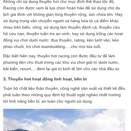
Không chỉ sử dụng thuyền hơi cho mục đích thể thao tốc độ,
Racing còn được xem là lựa chọn hoàn hảo để sử dụng cho du
lịch gia đình với không gian lòng thuyền rộng, sức chứa lớn. Hay
sử dụng trong vận chuyển người và hàng hóa từ cá điểm khác
nhau trên biển, sông, sử dụng làm thuyền đánh cá, thuyền cứu
hộ cứu nạn, thuyền tuần tra an ninh, hay sử dụng tr0ng các hoạt
động vui chơi dưới nước: đua thuyền, rating, kéo lướt ván, kéo
phao chuối, trò chơi teambuilding,....cho mọi lứa tuổi.
Đặc biệt hiện nay, thuyền hơi racing còn được đầu tư để làm
phương tiện cho thuê trong các khu vui chơi giải trí dưới nước,
bãi biển, resort,....đem lại giá trị kinh tế lớn cho các nhà đầu tư.
3. Thuyền hơi hoạt động linh hoạt, bền bỉ
Toàn bộ chất liệu thân thuyền, công nghệ sản xuất và thiết kế đều
phải tuân theo những quy định kỹ thuật ngặt nghèo nhất hướng
tới tính năng bền bỉ, an toàn cho người sử dụng.