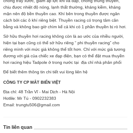
chống trầy xước, giảm áp lực khi va đập, chống thủng thuyền,
chịu được nhiệt độ nóng, lạnh thất thường, kháng kiềm, kháng
mặn nên độ bền thuyền cao. Khí bên trong thuyền được ngăn
cách bởi các ô khí riêng biệt. Thuyền racing có trọng tâm cân
bằng và không bao giờ chìm kể cả khi có 1 phần thuyền bị rò hơi.
Sở hữu thuyền hơi racing không còn là ao ước của nhiều người,
hiện tại bạn cũng có thể sở hữu riêng “ phi thuyền racing” cho
riêng mình với mức giá không thể tốt hơn. Chỉ với mức giá tương
đương với giá của chiếc xe đạp điện, bạn có thể đặt mua thuyền
hơi racing hiệu Tadpole ở trong nước tại địa chỉ nhà phân phối
Để biết thêm thông tin chi tiết vui lòng liên hệ
CÔNG TY CP MẮT BIỂN VIỆT
Địa chỉ: 48 Trần Vĩ - Mai Dịch - Hà Nội
Hotlile: Mr Tú - 0902232383
Email: trungtu506@gmail.com
Tin liên quan