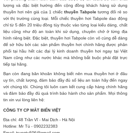
lượng và đặc biệt hướng đến cộng đồng khách hàng sử dụng
thuyền hơi nên giá của 1 chiếc
thuyền Tabpole
tương đối rẻ so
với thị trường cùng loại. Mỗi chiếc thuyền hơi Tabpole dao động
chỉ từ 5 đến 20 triệu đồng tùy thuộc vào từng loại kiểu dáng, chất
liệu cũng như độ an toàn khi sử dụng, chuyên chở ở từng địa
hình riêng biệt. Đặc biệt, thuyền hơi Tabpole còn vô cùng dễ dàng
để sở hữu bởi các sản phẩm thuyền hơi chính hãng được phân
phối tại hầu hết các đại lý kinh doanh thuyền hơi ngay tại Việt
Nam cũng như các nước khác mà không bắt buộc phải đặt trực
tiếp tại hãng.
Bạn còn đang băn khoăn không biết nên mua thuyền hơi ở đâu
uy tín, chất lượng, đảm bảo đầy đủ số liệu an toàn hãy đến ngay
với chúng tôi. Chúng tôi luôn cam kết cung cấp hàng chính hãng
và đảm bảo đầy đủ quá trình bảo hành cho sản phẩm. Mọi thông
tin xin vui lòng liên hệ:
CÔNG TY CP MẮT BIỂN VIỆT
Địa chỉ: 48 Trần Vĩ - Mai Dịch - Hà Nội
Hotline: Mr Tú - 0902232383
Email: trungtu506@gmail.com