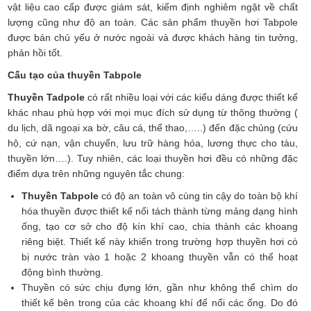
vật liệu cao cấp được giám sát, kiểm định nghiêm ngặt về chất
lượng cũng như độ an toàn. Các sản phẩm thuyền hơi Tabpole
được bán chủ yếu ở nước ngoài và được khách hàng tin tưởng,
phản hồi tốt.
Cấu tạo của thuyền Tabpole
Thuyền Tadpole
có rất nhiều loại với các kiểu dáng được thiết kế
khác nhau phù hợp với mọi mục đích sử dụng từ thông thường (
du lịch, dã ngoại xa bờ, câu cá, thể thao,…..) đến đặc chủng (cứu
hộ, cứ nạn, vận chuyển, lưu trữ hàng hóa, lương thực cho tàu,
thuyền lớn….). Tuy nhiên, các loại thuyền hơi đều có những đặc
điểm dựa trên những nguyên tắc chung:
Thuyền Tabpole
có độ an toàn vô cùng tin cậy do toàn bộ khí
hóa thuyền được thiết kế nổi tách thành từng mảng dạng hình
ống, tạo cơ sở cho độ kín khí cao, chia thành các khoang
riêng biệt. Thiết kế này khiến trong trường hợp thuyền hơi có
bị nước tràn vào 1 hoặc 2 khoang thuyền vẫn có thể hoạt
động bình thường.
Thuyền có sức chịu đựng lớn, gần như không thể chìm do
thiết kế bên trong của các khoang khí để nổi các ống. Do đó