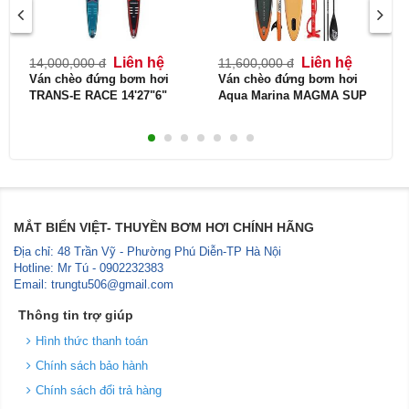
Liên hệ
Liên hệ
14,000,000 đ
11,600,000 đ
Ván chèo đứng bơm hơi
Ván chèo đứng bơm hơi
TRANS-E RACE 14'27"6"
Aqua Marina MAGMA SUP
SUP
MẮT BIỂN VIỆT- THUYỀN BƠM HƠI CHÍNH HÃNG
Địa chỉ: 48 Trần Vỹ - Phường Phú Diễn-TP Hà Nội
Hotline: Mr Tú - 0902232383
Email: trungtu506@gmail.com
Thông tin trợ giúp
Hình thức thanh toán
Chính sách bảo hành
Chính sách đổi trả hàng