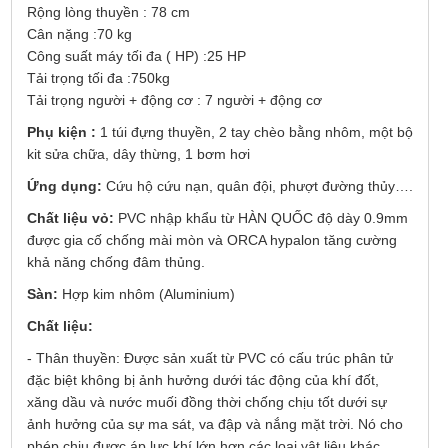
Rộng lòng thuyền : 78 cm
Cân nặng :70 kg
Công suất máy tối đa ( HP) :25 HP
Tải trọng tối đa :750kg
Tải trọng người + động cơ : 7 người + động cơ
Phụ kiện :
1 túi đựng thuyền, 2 tay chèo bằng nhôm, một bộ
kit sửa chữa, dây thừng, 1 bơm hơi
Ứng dụng:
Cứu hộ cứu nạn, quân đội, phượt đường thủy….
Chất liệu vỏ:
PVC nhập khẩu từ HÀN QUỐC độ dày 0.9mm
được gia cố chống mài mòn và ORCA hypalon tăng cường
khả năng chống đâm thủng.
Sàn:
Hợp kim nhôm (Aluminium)
Chất liệu:
- Thân thuyền: Được sản xuất từ PVC có cấu trúc phân tử
đặc biệt không bị ảnh hưởng dưới tác động của khí đốt,
xăng dầu và nước muối đồng thời chống chịu tốt dưới sự
ảnh hưởng của sự ma sát, va đập và nắng mặt trời. Nó cho
phép chịu được áp lực khí lớn hơn các loại vật liệu khác,