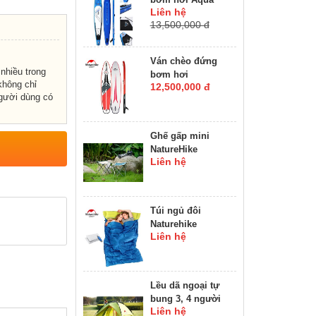
Liên hệ
Marina HYPER
13,500,000 đ
12’6” SUP
Ván chèo đứng
nhiều trong
bơm hơi
không chỉ
12,500,000 đ
Naturehike BLADE
người dùng có
12'6" SUP
Ghế gấp mini
NatureHike
Liên hệ
NH15D012-B
Túi ngủ đôi
Naturehike
Liên hệ
SD15M030J
Lều dã ngoại tự
bung 3, 4 người
Liên hệ
Naturehike