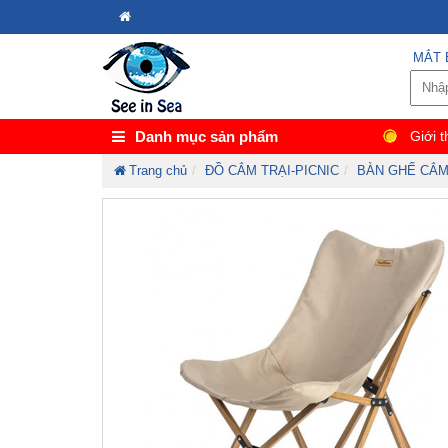
MẮT 
Danh mục sản phẩm
Giới t
Trang chủ
ĐỒ CẮM TRẠI-PICNIC
BÀN GHẾ CẮM 