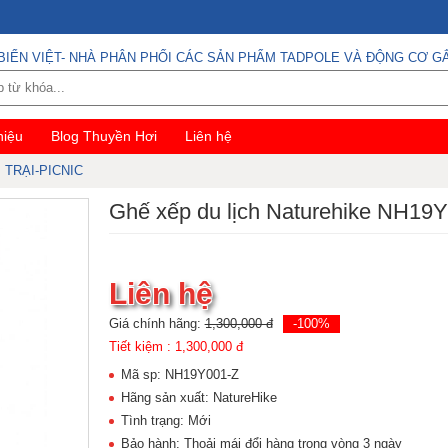
BIỂN VIỆT- NHÀ PHÂN PHỐI CÁC SẢN PHẨM TADPOLE VÀ ĐỘNG CƠ GẮ
hiệu
Blog Thuyền Hơi
Liên hệ
TRẠI-PICNIC
Ghế xếp du lịch Naturehike NH19
Liên hệ
Giá chính hãng:
1,300,000 đ
-100%
Tiết kiệm :
1,300,000 đ
Mã sp: NH19Y001-Z
Hãng sản xuất: NatureHike
Tình trạng: Mới
Bảo hành: Thoải mái đổi hàng trong vòng 3 ngày