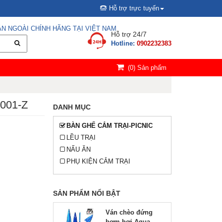
Hỗ trợ trực tuyến
N NGOÀI CHÍNH HÃNG TẠI VIỆT NAM
Hỗ trợ 24/7
Hotline:
0902232383
(
0
) Sản phẩm
Y001-Z
DANH MỤC
BÀN GHẾ CẮM TRẠI-PICNIC
LỀU TRẠI
NẤU ĂN
PHỤ KIỆN CẮM TRẠI
SẢN PHẨM NỔI BẬT
Ván chèo đứng
bơm hơi Aqua