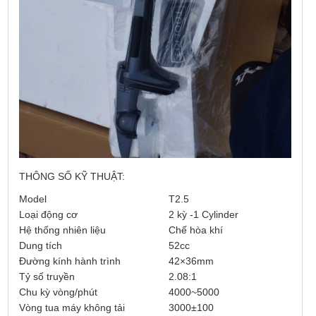
THÔNG SỐ KỸ THUẬT:
Model
T2.5
Loại động cơ
2 kỳ -1 Cylinder
Hệ thống nhiên liệu
Chế hòa khí
Dung tích
52cc
Đường kính hành trình
42×36mm
Tỷ số truyền
2.08:1
Chu kỳ vòng/phút
4000~5000
Vòng tua máy không tải
3000±100